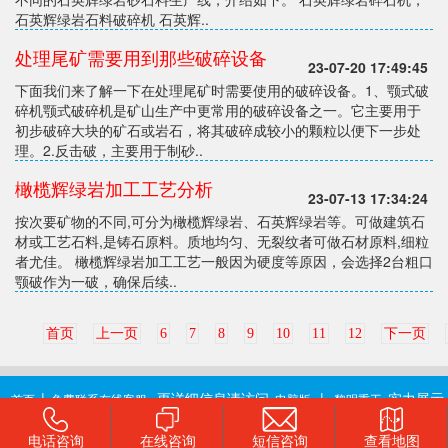
石英辉绿岩石料破碎机 石英辉..
处理尾矿需要用到那些破碎设备
23-07-20 17:49:45
下面我们来了解一下在处理尾矿时需要使用的破碎设备。1、颚式破
碎机颚式破碎机是矿山生产中更常用的破碎设备之一。它主要用于
初步破碎大块的矿石或岩石，将其破碎成较小的颗粒以便下一步处
理。2.反击破，主要用于制砂..
橄榄辉绿岩加工工艺分析
23-07-13 17:34:24
按次要矿物的不同,可分为橄榄辉绿岩、石英辉绿岩等。可做建筑石
材或工艺石料,是铸石原料。质地均匀、无裂纹者可做石材原料,细粒
者尤佳。 橄榄辉绿岩加工工艺一般因为硬度等原因，会选择2台粗口
颚破作为一破，确保后续..
首页
上一页
6
7
8
9
10
11
12
下一页
|
更详细信息请访问
|
实力展示
首页
免费联系在线客服
电脑版
黎明重工
版权所有：河南黎明重工科技股份有限公司 销售部电话:0371-67981522 地址:郑州-
电话咨询
在线咨询
短信咨询
查看地图