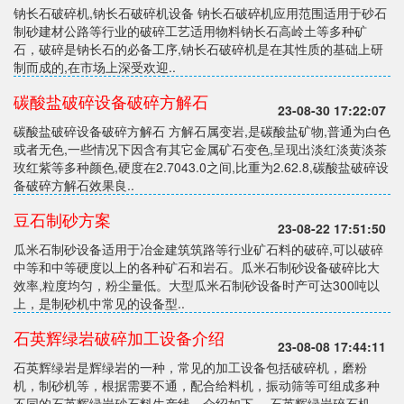
钠长石破碎机,钠长石破碎机设备 钠长石破碎机应用范围适用于砂石
制砂建材公路等行业的破碎工艺适用物料钠长石高岭土等多种矿
石，破碎是钠长石的必备工序,钠长石破碎机是在其性质的基础上研
制而成的,在市场上深受欢迎..
碳酸盐破碎设备破碎方解石
23-08-30 17:22:07
碳酸盐破碎设备破碎方解石 方解石属变岩,是碳酸盐矿物,普通为白色
或者无色,一些情况下因含有其它金属矿石变色,呈现出淡红淡黄淡茶
玫红紫等多种颜色,硬度在2.7043.0之间,比重为2.62.8,碳酸盐破碎设
备破碎方解石效果良..
豆石制砂方案
23-08-22 17:51:50
瓜米石制砂设备适用于冶金建筑筑路等行业矿石料的破碎,可以破碎
中等和中等硬度以上的各种矿石和岩石。瓜米石制砂设备破碎比大
效率,粒度均匀，粉尘量低。大型瓜米石制砂设备时产可达300吨以
上，是制砂机中常见的设备型..
石英辉绿岩破碎加工设备介绍
23-08-08 17:44:11
石英辉绿岩是辉绿岩的一种，常见的加工设备包括破碎机，磨粉
机，制砂机等，根据需要不通，配合给料机，振动筛等可组成多种
不同的石英辉绿岩砂石料生产线，介绍如下。 石英辉绿岩碎石机，