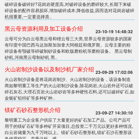
破碎设备破碎好?花岗岩硬度高,对破碎设备的磨碎较大,长期下来破
碎设备的配件容易损坏,增加破碎成本,降低收益,因而选对花岗岩破碎
机很重要,一定要选择质..
黑云母资源利用及加工设备介绍
23-10-19 14:48:32
云母可分为白云母黑云母和锂云母三大类,世界云母资源较多的国家
有印度中国巴西马达加斯加加拿大阿根廷和俄罗斯。云母主要的粉
碎设备有颚破等碎破制砂设备和欧版磨粉机等磨粉设备。 黑云母制
砂机,河南黑云母制砂机 黑..
火山岩制沙设备以及制沙机厂家介绍
23-09-29 17:02:06
火山岩制沙设备是将花岗岩制沙、火山岩制沙的设备，该设备制造
商如黎明重工等生产的火山岩制沙设备,除花岗岩,火山岩外还可以破
碎石灰石,大理石页岩火山岩砂岩等多种硬性石料,还可以破碎矿石,如
金银矿铅锌矿等多种矿种..
镁矿石砂石整形机介绍
23-09-27 14:30:10
黎明重工为企业客户供应了大量更好的矿石加工产品。公司产品可
用于的镁矿石矿等多种矿开采项目,总投资二千万元以更好多种情况,
白云岩储量为九千万吨以上。镁矿石砂石整形机,镁矿石沙石整形设
备使用稳定，产量达标，维..