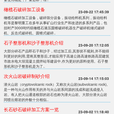
橄榄石破碎加工设备
23-09-22 17:45:39
橄榄石破碎加工设备，破碎筛分设备，振动给料机系列，振动给料
机等是黎明重工在多年从事矿山行业生产和改进的多系列产品，包
括时产3000吨钙镁橄榄石液压圆锥破碎机器生产破碎机锤式破碎
机、反击式破碎机、圆锥式破碎..
石子整形机和沙子整形机介绍
23-09-20 17:12:05
大部分碎石产品即石子和沙子，经过加工后,其形状不规则,并不能得
到更好的利用,需将其整形后,才能应用于高速公路高速铁路高层建筑
市政水电大坝混凝土搅拌站等建设中,作为更好的原料使用。石子整
形机和沙子整形机是为了..
次火山岩破碎制砂介绍
23-09-14 17:15:03
潜火山岩（cryptovolcanic rock）又称次火山岩(subvolcanic rock),
是一种与火山作用有关的并与火山岩系同源的浅成和超浅成侵入
岩。有人把火山通道根部的岩石也称为潜火山岩。大部分潜火山岩
同喷出熔岩的外貌十分相似..
长石砂石破碎加工方案一览
23-09-02 11:18:40